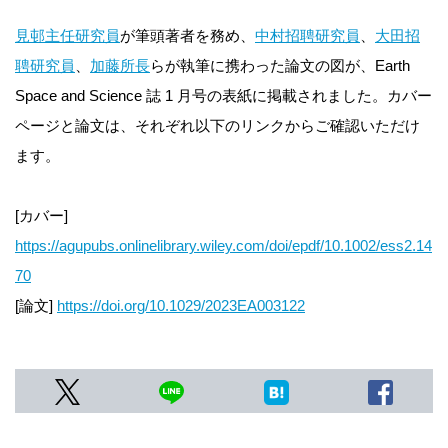
見邨主任研究員
が筆頭著者を務め、
中村招聘研究員
、
大田招
聘研究員
、
加藤所長
らが執筆に携わった論文の図が、Earth
Space and Science 誌 1 月号の表紙に掲載されました。カバー
ページと論文は、それぞれ以下のリンクからご確認いただけ
ます。
[カバー]
https://agupubs.onlinelibrary.wiley.com/doi/epdf/10.1002/ess2.14
70
[論文]
https://doi.org/10.1029/2023EA003122