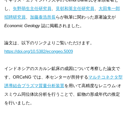
し、
矢野萌生主任研究員
、
見邨和英主任研究員
、
大田隼一郎
招聘研究員
、
加藤泰浩所長
らが執筆に関わった原著論文が
Economic Geology
誌に掲載されました。
論文は、以下のリンクよりご覧いただけます。
https://doi.org/10.5382/econgeo.5009
インドネシアのスカルン鉱床の成因について考察した論文で
す。ORCeNG では、本センターが所持する
マルチコネクタ型
誘導結合プラズマ質量分析装置
を用いて高精度なレニウム-オ
スミウム同位体比分析を行うことで、鉱物の形成年代の推定
を行いました。