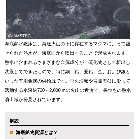
海底熱水鉱床は、海底火山の下に存在するマグマによって熱
せられた熱水が、海底面から噴出することで形成されます。
熱水に含まれるさまざまな金属成分が、硫化物として析出し
沈殿してできたもので、特に銅、鉛、亜鉛、金、および銀と
いった有用金属の供給源です。中央海嶺や背弧海盆に沿って
活動する水深約
700
～
2,000 m
の火山の近傍で、幾つもの熱水
噴出域が発見されています。
解説
海底鉱物資源とは？