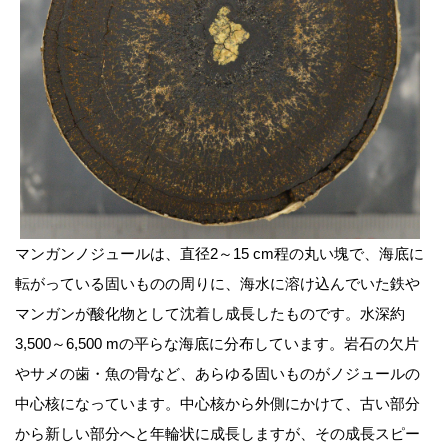
マンガンノジュールは、直径2～15 cm程の丸い塊で、海底に
転がっている固いものの周りに、海水に溶け込んでいた鉄や
マンガンが酸化物として沈着し成長したものです。水深約
3,500～6,500 mの平らな海底に分布しています。岩石の欠片
やサメの歯・魚の骨など、あらゆる固いものがノジュールの
中心核になっています。中心核から外側にかけて、古い部分
から新しい部分へと年輪状に成長しますが、その成長スピー