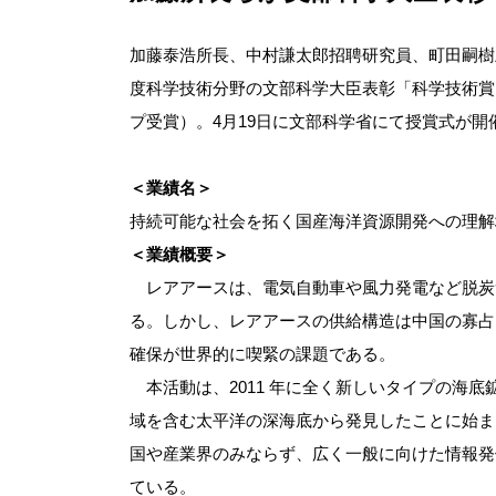
加藤泰浩所長、中村謙太郎招聘研究員、町田嗣樹
度科学技術分野の文部科学大臣表彰「科学技術賞
プ受賞
）。4月19日に文部科学省にて授賞式が開
＜業績名＞
持続可能な社会を拓く国産海洋資源開発への理解
＜業績概要＞
レアアースは、電気自動車や風力発電など脱炭
る。しかし、レアアースの供給構造は中国の寡占
確保が世界的に喫緊の課題である。
本活動は、2011 年に全く新しいタイプの海
域を含む太平洋の深海底から発見したことに始ま
国や産業界のみならず、広く一般に向けた情報発
ている。