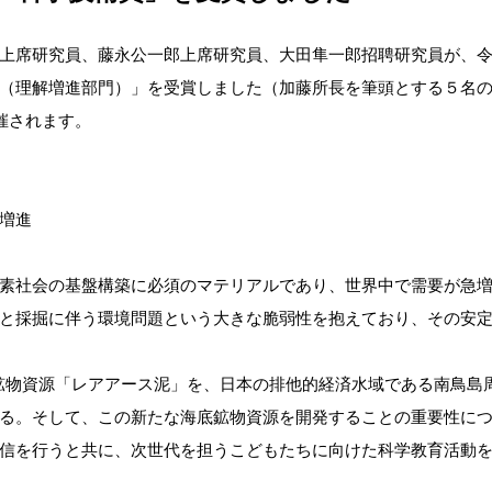
上席研究員、藤永公一郎上席研究員、大田隼一郎招聘研究員が、
（理解増進部門）」を受賞しました（
加藤所長を筆頭とする５名
催されます。
増進
素社会の基盤構築に必須のマテリアルであり、世界中で需要が急
と採掘に伴う環境問題という大きな脆弱性を抱えており、その安
底鉱物資源「レアアース泥」を、日本の排他的経済水域である南鳥島
る。そして、この新たな海底鉱物資源を開発することの重要性に
信を行うと共に、次世代を担うこどもたちに向けた科学教育活動