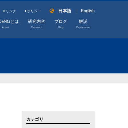
日本語
|
English
リンク
ポリシー
CeNGとは
研究内容
ブログ
解説
About
Research
Blog
Explanation
CeNGとは
プロジェクト
海底鉱物資源と
は？
メッセージ
外部資金
数字で見る海と海
バー
研究設備
底
研究業績
カテゴリ